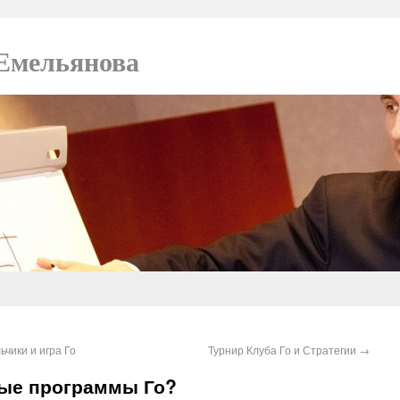
Емельянова
чики и игра Го
Турнир Клуба Го и Стратегии
→
вые программы Го?