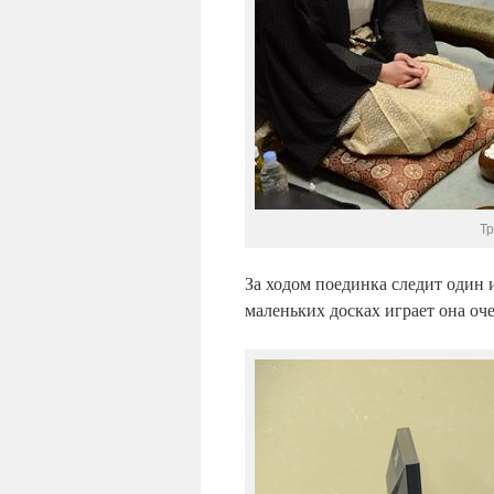
Тр
За ходом поединка следит один 
маленьких досках играет она оч