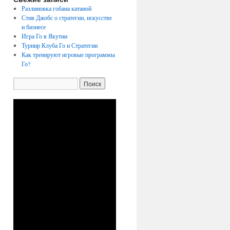
Разлиновка гобана катаной
Стив Джобс о стратегии, искусстве
и бизнесе
Игра Го в Якутии
Турнир Клуба Го и Стратегии
Как тренируют игровые программы
Го?