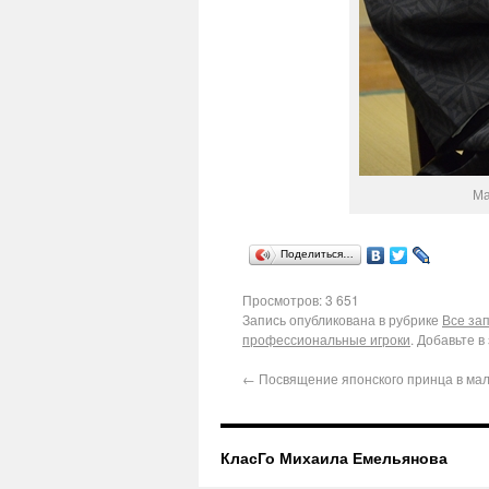
Ма
Поделиться…
Просмотров: 3 651
Запись опубликована в рубрике
Все за
профессиональные игроки
. Добавьте в
←
Посвящение японского принца в маль
КласГо Михаила Емельянова