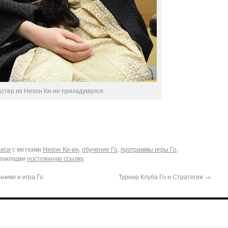
стер из Нихон Ки-ин призадумался
писи
с метками
Нихон Ки-ин
,
обучение Го
,
программы игры Го
,
 закладки
постоянную ссылку
.
чики и игра Го
Турнир Клуба Го и Стратегии
→