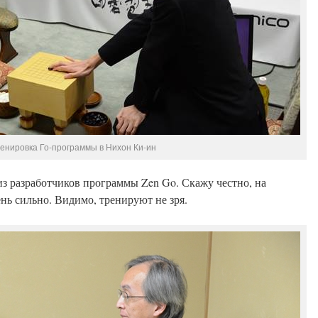
енировка Го-программы в Нихон Ки-ин
из разработчиков программы Zen Go. Скажу честно, на
ень сильно. Видимо, тренируют не зря.