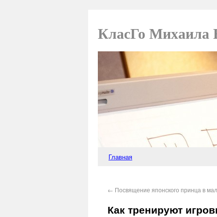
КласГо Михаила 
Главная
←
Посвящение японского принца в маль
Как тренируют игро