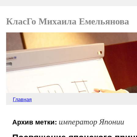
КласГо Михаила Емельянова
Главная
император Японии
Архив метки:
Посвящение японского прин