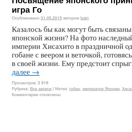
игра Го
Опубликовано
31.05.2015
автором
tuan
Казалось бы как могут быть связаны
японской жизни? На фото наследны
империи Хисахито в праздничной од
гобане с веером и веточкой, готовя
в своей жизни. Ему предстоит спры
далее
→
Просмотров: 3 918
Рубрика:
Все записи
|
Метки:
гобан
,
император Японии
,
Хиса
Комментарии отключены