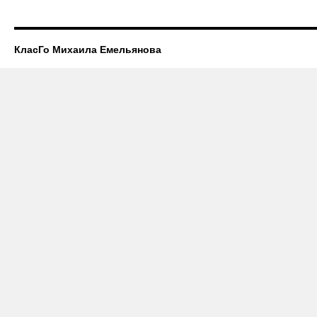
КласГо Михаила Емельянова