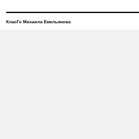
КласГо Михаила Емельянова