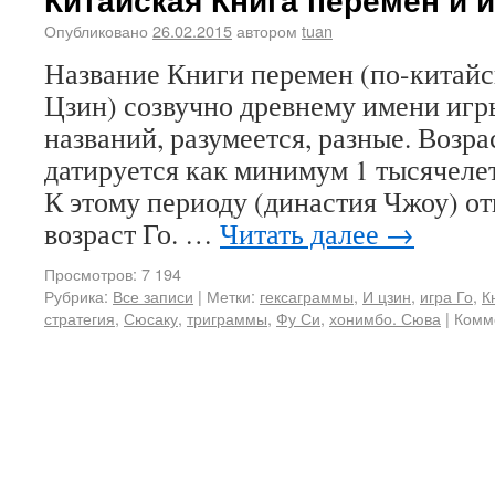
Опубликовано
26.02.2015
автором
tuan
Название Книги перемен (по-китайс
Цзин) созвучно древнему имени игр
названий, разумеется, разные. Возр
датируется как минимум 1 тысячеле
К этому периоду (династия Чжоу) о
возраст Го. …
Читать далее
→
Просмотров: 7 194
Рубрика:
Все записи
|
Метки:
гексаграммы
,
И цзин
,
игра Го
,
К
стратегия
,
Сюсаку
,
триграммы
,
Фу Си
,
хонимбо. Сюва
|
Комм