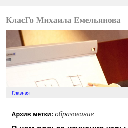
КласГо Михаила Емельянова
Главная
образование
Архив метки:
В чем польза изучения игры