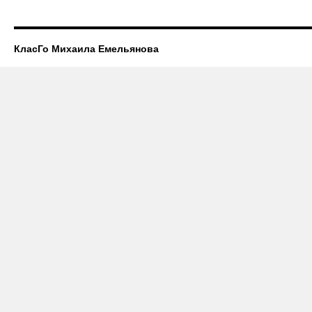
КласГо Михаила Емельянова