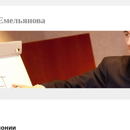
Емельянова
понии