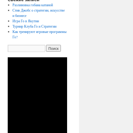
Разлиновка гобана катаной
Стив Джобс о стратегии, искусстве
и бизнесе
Игра Го в Якутии
Турнир Клуба Го и Стратегии
Как тренируют игровые программы
Го?