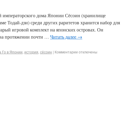
й императорского дома Японии Сёсоин (хранилище
аме Тодай-дзи) среди других раритетов хранится набор для
тарый игровой комплект на японских островах. Он
 на протяжении почти …
Читать далее
→
а Го в Японии
,
история
,
сёсоин
|
Комментарии отключены