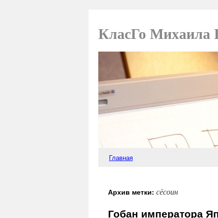
КласГо Михаила 
Главная
сёсоин
Архив метки:
Гобан императора Я